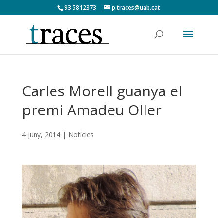
93 5812373
p.traces@uab.cat
Carles Morell guanya el
premi Amadeu Oller
4 juny, 2014
|
Notícies