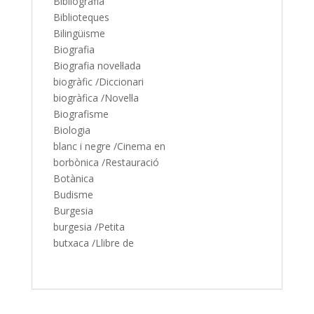
Bibliografia
Biblioteques
Bilingüisme
Biografia
Biografia novel·lada
biogràfic /Diccionari
biogràfica /Novel·la
Biografisme
Biologia
blanc i negre /Cinema en
borbònica /Restauració
Botànica
Budisme
Burgesia
burgesia /Petita
butxaca /Llibre de