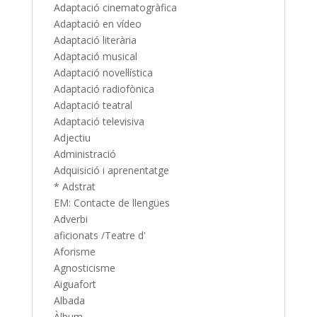
Adaptació cinematogràfica
Adaptació en vídeo
Adaptació literària
Adaptació musical
Adaptació novel·lística
Adaptació radiofònica
Adaptació teatral
Adaptació televisiva
Adjectiu
Administració
Adquisició i aprenentatge
* Adstrat
EM: Contacte de llengües
Adverbi
aficionats /Teatre d'
Aforisme
Agnosticisme
Aiguafort
Albada
Àlbum