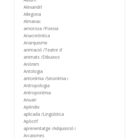
Alexandrí
Al·legoria
Almanac
amorosa /Poesia
Anacreòntica
Anarquisme
animació /Teatre d'
animats /Dibuixos
Anònim
Antologia
antonímia /Sinonímia i
Antropologia
Antroponímia
Anuari
Apèndix
aplicada /Lingüística
Apòcrif
aprenentatge /Adquisició i
Arcaismes