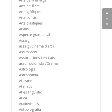
Arts de la imatge
Arts del llibre
Arts gràfiques
Arts i oficis
Arts plàstiques
Arxius
Aspecte gramatical
Assaig
assaig /Cinema d'art i
Assimilació
Associacions i entitats
assumpcionista /Drama
Astrologia
Astronomia
Ateisme
Ateneus
Atles lingüístic
Auca
Audiovisuals
Autobiografia