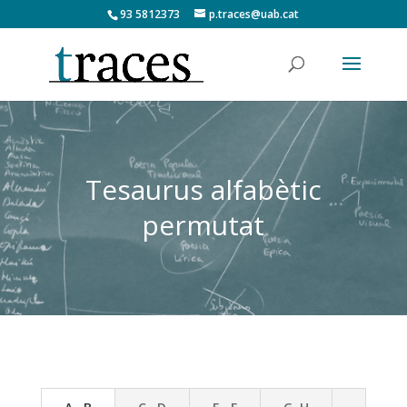
93 5812373
p.traces@uab.cat
Tesaurus alfabètic
permutat