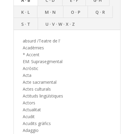
A · B
C · D
E · F
G· H
K · L
M · N
O · P
Q · R
S · T
U · V · W · X · Z
absurd /Teatre de l'
Acadèmies
* Accent
EM: Suprasegmental
Acròstic
Acta
Acte sacramental
Actes culturals
Actituds lingüístiques
Actors
Actualitat
Acudit
Acudits gràfics
Adaggio