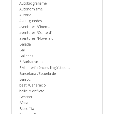
Autobiografisme
Autonomisme
Autoria
Avantguardes
aventures /Cinema d'
aventures /Conte d'
aventures /Novel·la d'
Balada
Ball
Ballarins
* Barbarismes
EM: Interferències lingüístiques
Barcelona /Escuela de
Barroc
beat /Generació
bèl·lic /Conflicte
Bestiari
Bíblia
Bibliofília