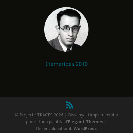
Efemèrides 2010
© Projecte TRACES 2026 | Dissenyat i implementat a
partir d'una plantilla d'
Elegant Themes
|
Desenvolupat amb
WordPress