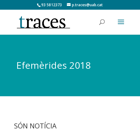
93 5812373
p.traces@uab.cat
Efemèrides 2018
SÓN NOTÍCIA