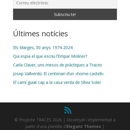
Últimes notícies
Els Marges, 50 anys: 1974-2024
Qui espia el que escriu l’Empar Moliner?
Carla Claver, uns mesos de pràctiques a Traces
Josep Vallverdú: El centenari d’un «home-castell»
El camí guiat cap a la casa verda de Sílvia Soler
© Projecte TRACES 2026 | Dissenyat i implementat a
partir d'una plantilla d'
Elegant Themes
|