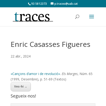
93 5812373
p.traces@uab.cat
Enric Casasses Figueres
22 abr., 2024
«Cançons d’amor i de revolució»
.
Els Marges
, Núm. 65
(1999, Desembre), p. 51-69 (Textos)
Ves-hi →
Segueix-nos!