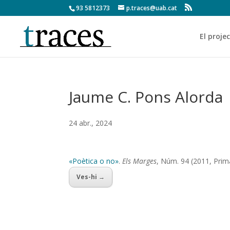
93 5812373
p.traces@uab.cat
El proje
Jaume C. Pons Alorda
24 abr., 2024
«Poètica o no»
.
Els Marges
, Núm. 94 (2011, Prim
Ves-hi →