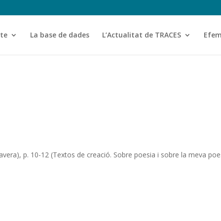
cte
La base de dades
L’Actualitat de TRACES
Efem
avera), p. 10-12 (Textos de creació. Sobre poesia i sobre la meva poe