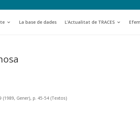
cte
La base de dades
L’Actualitat de TRACES
Efem
rmosa
9 (1989, Gener), p. 45-54 (Textos)