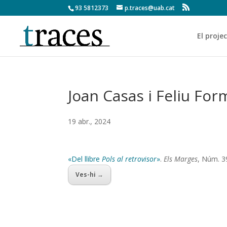
93 5812373
p.traces@uab.cat
El proje
Joan Casas i Feliu Fo
19 abr., 2024
«Del llibre
Pols al retrovisor
»
.
Els Marges
, Núm. 3
Ves-hi →