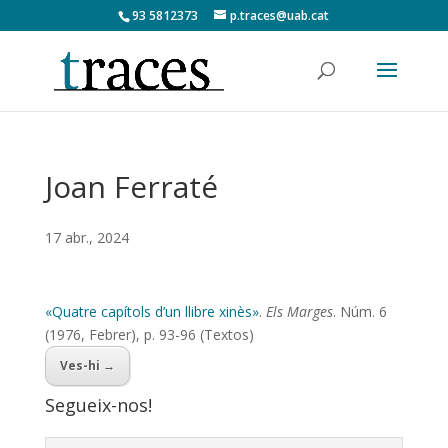
93 5812373
p.traces@uab.cat
Joan Ferraté
17 abr., 2024
«Quatre capítols d’un llibre xinès»
.
Els Marges
. Núm. 6
(1976, Febrer), p. 93-96 (Textos)
Ves-hi →
Segueix-nos!