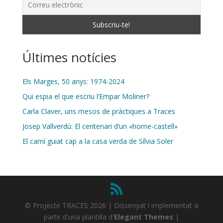
Últimes notícies
Els Marges, 50 anys: 1974-2024
Qui espia el que escriu l’Empar Moliner?
Carla Claver, uns mesos de pràctiques a Traces
Josep Vallverdú: El centenari d’un «home-castell»
El camí guiat cap a la casa verda de Sílvia Soler
© Projecte TRACES 2026 | Dissenyat i implementat a
partir d'una plantilla d'
Elegant Themes
|