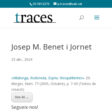
93 5812373
p.traces@uab.cat
Josep M. Benet i Jornet
23 abr., 2024
«Villalonga, Rodoreda, Espriu: d’esquitllentes»
.
Els
Marges
, Núm. 77 (2005, Octubre), p. 7-43 (Textos de
creació)
Ves-hi →
Segueix-nos!