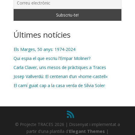
Últimes notícies
Els Marges, 50 anys: 1974-2024
Qui espia el que escriu l’Empar Moliner?
Carla Claver, uns mesos de pràctiques a Traces
Josep Vallverdú: El centenari d’un «home-castell»
El camí guiat cap a la casa verda de Sílvia Soler
© Projecte TRACES 2026 | Dissenyat i implementat a
partir d'una plantilla d'
Elegant Themes
|