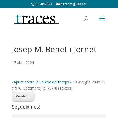
93 5812373
p.traces@uab.cat
Josep M. Benet i Jornet
17 abr., 2024
«Apunt sobre la vellesa del temps»
.
Els Marges
. Núm. 8
(1976, Setembre), p. 75-78 (Textos)
Ves-hi →
Segueix-nos!