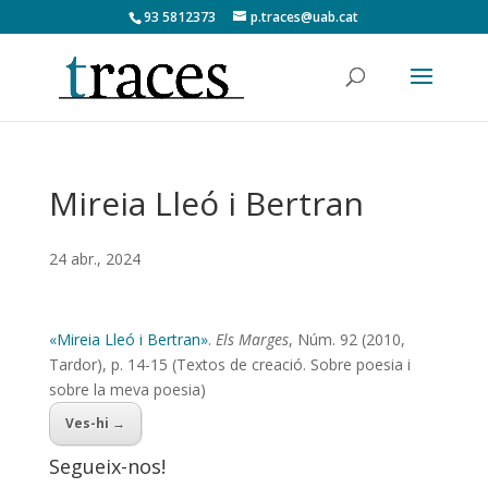
93 5812373
p.traces@uab.cat
Mireia Lleó i Bertran
24 abr., 2024
«Mireia Lleó i Bertran»
.
Els Marges
, Núm. 92 (2010,
Tardor), p. 14-15 (Textos de creació. Sobre poesia i
sobre la meva poesia)
Ves-hi →
Segueix-nos!