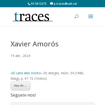
93 5812373
p.traces@uab.cat
Xavier Amorós
19 abr., 2024
«El camí dels morts»
.
Els Marges
, Núm. 34 (1986,
Maig), p. 61-72 (Textos)
Ves-hi →
Segueix-nos!