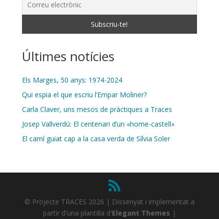
Últimes notícies
Els Marges, 50 anys: 1974-2024
Qui espia el que escriu l’Empar Moliner?
Carla Claver, uns mesos de pràctiques a Traces
Josep Vallverdú: El centenari d’un «home-castell»
El camí guiat cap a la casa verda de Sílvia Soler
© Projecte TRACES 2026 | Dissenyat i implementat a
partir d'una plantilla d'
Elegant Themes
|