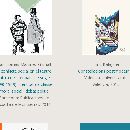
oan Tomàs Martínez Grimalt
Enric Balaguer
 conflicte social en el teatre
Constel·lacions postmoder
atalà del tombant de segle
València: Universitat de
90-1909): identitat de classe,
València, 2015
moral social i debat polític
Barcelona: Publicacions de
’Abadia de Montserrat, 2016