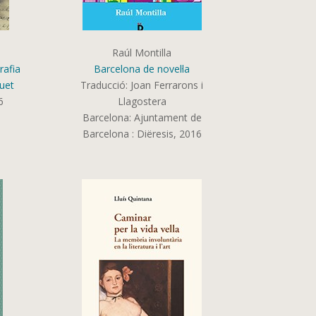
Raúl Montilla
rafia
Barcelona de novel·la
uet
Traducció:
Joan Ferrarons i
6
Llagostera
Barcelona:
Ajuntament de
Barcelona
:
Diëresis,
2016