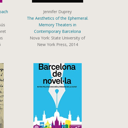
roach
Jennifer Duprey
The Aesthetics of the Ephemeral.
sús
Memory Theaters in
oret
Contemporary Barcelona
ns
Nova York:
State University of
5
New York Press,
2014