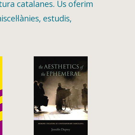
atura catalanes. Us oferim
cel·lànies, estudis,