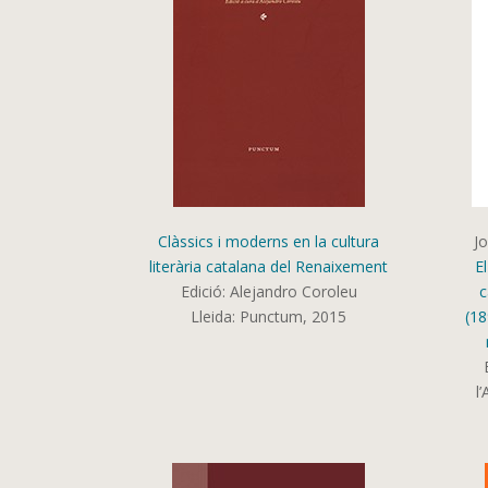
Clàssics i moderns en la cultura
J
literària catalana del Renaixement
El
Edició: Alejandro Coroleu
c
Lleida: Punctum, 2015
(18
l