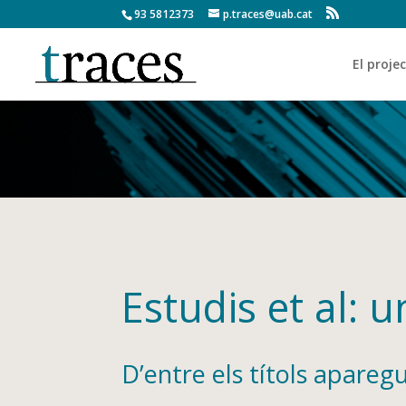
93 5812373
p.traces@uab.cat
El proje
Estudis et al: 
D’entre els títols apareg