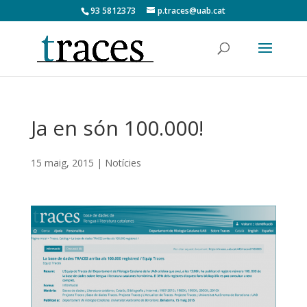
93 5812373
p.traces@uab.cat
Ja en són 100.000!
15 maig, 2015
|
Notícies