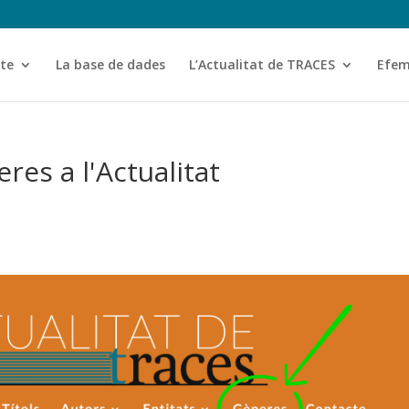
cte
La base de dades
L’Actualitat de TRACES
Efem
res a l'Actualitat