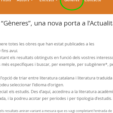
“Gèneres”, una nova porta a l’Actualit
re totes les obres que han estat publicades a les
 fins avui.
tant els resultats obtinguts en funció dels vostres interess
s més específiques i buscar, per exemple, per subgènere*, p
l’opció de triar entre literatura catalana i literatura traduïda
podeu seleccionar l’idioma d’origen.
al: els estudis. Des d’aquí, accedireu a la literatura acadèm
ada, i la podreu acotar per períodes i per tipologia d’estudis.
els resultats aniran variant a mesura que es vagi completant l’entrada de