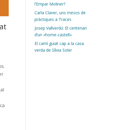
l’Empar Moliner?
Carla Claver, uns mesos de
pràctiques a Traces
at
Josep Vallverdú: El centenari
d’un «home-castell»
El camí guiat cap a la casa
verda de Sílvia Soler
os.
er
 al
ica