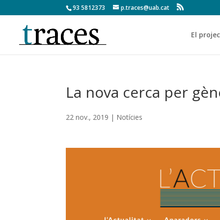
93 5812373
p.traces@uab.cat
El proje
La nova cerca per gène
22 nov., 2019
|
Notícies