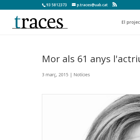
93 5812373
p.traces@uab.cat
El proje
Mor als 61 anys l'actri
3 març, 2015
|
Notícies