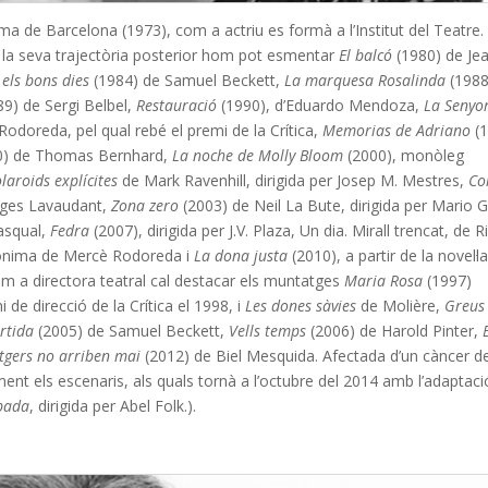
oma de Barcelona (1973), com a actriu es formà a l’Institut del Teatre.
 la seva trajectòria posterior hom pot esmentar
El balcó
(1980) de Je
 els bons dies
(1984) de Samuel Beckett,
La marquesa Rosalinda
(1988
9) de Sergi Belbel,
Restauració
(1990), d’Eduardo Mendoza,
La Senyo
odoreda, pel qual rebé el premi de la Crítica,
Memorias de Adriano
(1
0) de Thomas Bernhard,
La noche de Molly Bloom
(2000), monòleg
laroids explícites
de Mark Ravenhill, dirigida per Josep M. Mestres,
Co
orges Lavaudant,
Zona zero
(2003) de Neil La Bute, dirigida per Mario 
Pasqual,
Fedra
(2007), dirigida per J.V. Plaza, Un dia. Mirall trencat, de R
homònima de Mercè Rodoreda i
La dona justa
(2010), a partir de la novel·l
m a directora teatral cal destacar els muntatges
Maria Rosa
(1997)
de direcció de la Crítica el 1998, i
Les dones sàvies
de Molière,
Greus
rtida
(2005) de Samuel Beckett,
Vells temps
(2006) de Harold Pinter,
atgers no arriben mai
(2012) de Biel Mesquida. Afectada d’un càncer d
nt els escenaris, als quals tornà a l’octubre del 2014 amb l’adaptaci
obada
, dirigida per Abel Folk.).