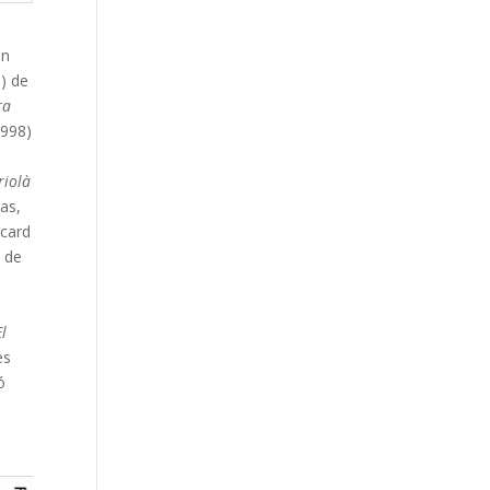
an
) de
ra
998)
riolà
Gas,
icard
a de
El
es
ó