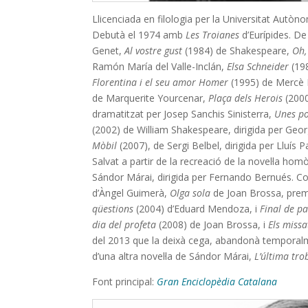
Llicenciada en filologia per la Universitat Autòn
Debutà el 1974 amb
Les Troianes
d’Eurípides. De
Genet,
Al vostre gust
(1984) de Shakespeare,
Oh,
Ramón María del Valle-Inclán,
Elsa Schneider
(198
Florentina i el seu amor Homer
(1995) de Mercè R
de Marquerite Yourcenar,
Plaça dels Herois
(200
dramatitzat per Josep Sanchis Sinisterra,
Unes po
(2002) de William Shakespeare, dirigida per Ge
Mòbil
(2007), de Sergi Belbel, dirigida per Lluís 
Salvat a partir de la recreació de la novel·la 
Sándor Márai, dirigida per Fernando Bernués. Co
d’Àngel Guimerà,
Olga sola
de Joan Brossa, premi 
qüestions
(2004) d’Eduard Mendoza, i
Final de pa
dia del profeta
(2008) de Joan Brossa, i
Els miss
del 2013 que la deixà cega, abandonà temporalme
d’una altra novel·la de Sándor Márai,
L’última tr
Font principal:
Gran Enciclopèdia Catalana