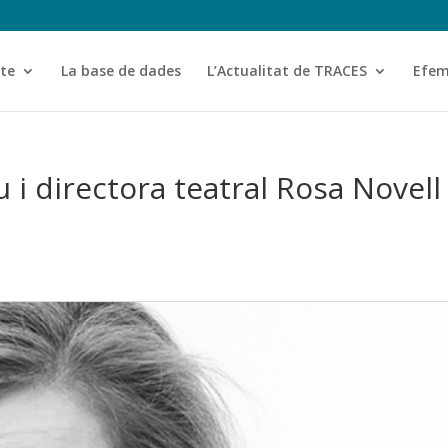
cte
La base de dades
L’Actualitat de TRACES
Efem
u i directora teatral Rosa Novell