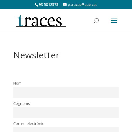
93 5812373
p.traces@uab.cat
Newsletter
Nom
Cognoms
Correu electrònic