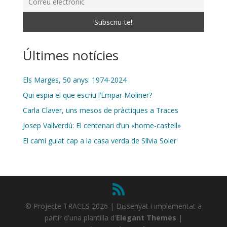
Últimes notícies
Els Marges, 50 anys: 1974-2024
Qui espia el que escriu l’Empar Moliner?
Carla Claver, uns mesos de pràctiques a Traces
Josep Vallverdú: El centenari d’un «home-castell»
El camí guiat cap a la casa verda de Sílvia Soler
© Projecte TRACES 2026 | Dissenyat i implementat a
partir d'una plantilla d'
Elegant Themes
|