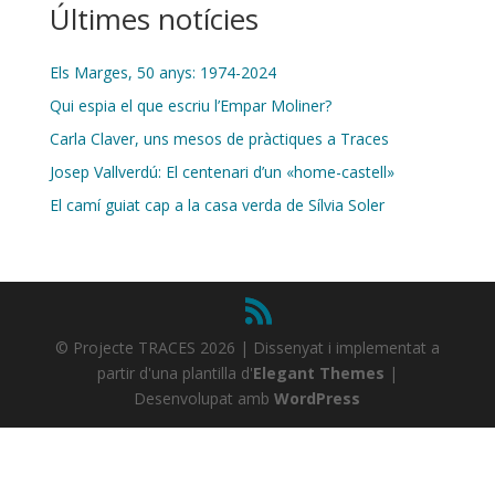
Últimes notícies
Els Marges, 50 anys: 1974-2024
Qui espia el que escriu l’Empar Moliner?
Carla Claver, uns mesos de pràctiques a Traces
Josep Vallverdú: El centenari d’un «home-castell»
El camí guiat cap a la casa verda de Sílvia Soler
© Projecte TRACES 2026 | Dissenyat i implementat a
partir d'una plantilla d'
Elegant Themes
|
Desenvolupat amb
WordPress