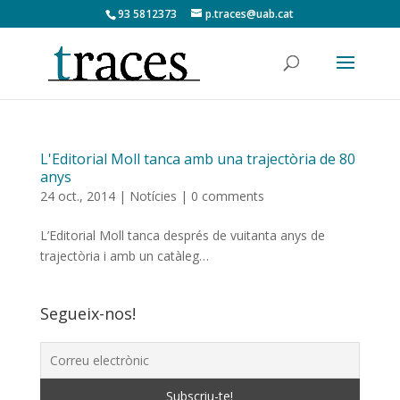
93 5812373
p.traces@uab.cat
L'Editorial Moll tanca amb una trajectòria de 80
anys
24 oct., 2014
|
Notícies
|
0 comments
L’Editorial Moll tanca després de vuitanta anys de
trajectòria i amb un catàleg…
Segueix-nos!