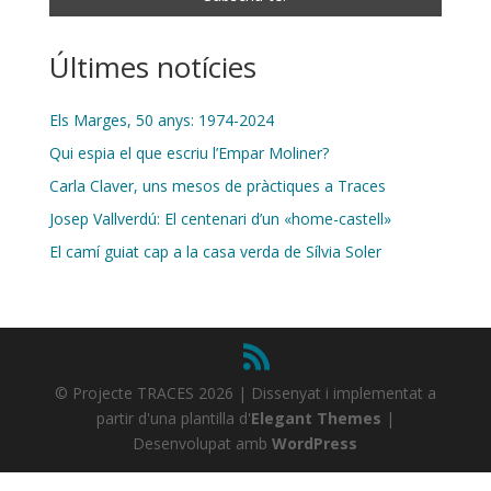
Últimes notícies
Els Marges, 50 anys: 1974-2024
Qui espia el que escriu l’Empar Moliner?
Carla Claver, uns mesos de pràctiques a Traces
Josep Vallverdú: El centenari d’un «home-castell»
El camí guiat cap a la casa verda de Sílvia Soler
© Projecte TRACES 2026 | Dissenyat i implementat a
partir d'una plantilla d'
Elegant Themes
|
Desenvolupat amb
WordPress