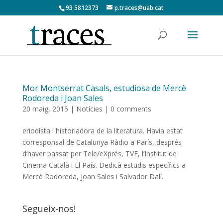
93 5812373
p.traces@uab.cat
Mor Montserrat Casals, estudiosa de Mercè
Rodoreda i Joan Sales
20 maig, 2015
|
Notícies
|
0 comments
eriodista i historiadora de la literatura. Havia estat
corresponsal de Catalunya Ràdio a París, després
d’haver passat per Tele/eXprés, TVE, l’Institut de
Cinema Català i El País. Dedicà estudis específics a
Mercè Rodoreda, Joan Sales i Salvador Dalí.
Segueix-nos!