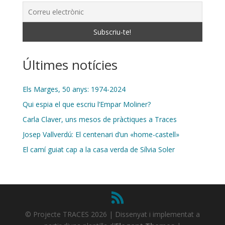
Últimes notícies
Els Marges, 50 anys: 1974-2024
Qui espia el que escriu l’Empar Moliner?
Carla Claver, uns mesos de pràctiques a Traces
Josep Vallverdú: El centenari d’un «home-castell»
El camí guiat cap a la casa verda de Sílvia Soler
© Projecte TRACES 2026 | Dissenyat i implementat a