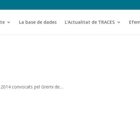
cte
La base de dades
L’Actualitat de TRACES
Efem
ter 2014 convocats pel Gremi de…