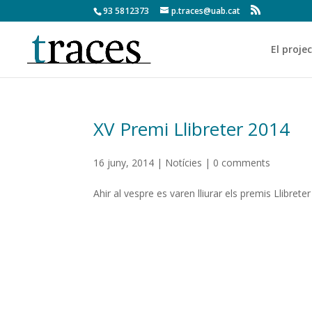
93 5812373
p.traces@uab.cat
El proje
XV Premi Llibreter 2014
16 juny, 2014
|
Notícies
|
0 comments
Ahir al vespre es varen lliurar els premis Llibre