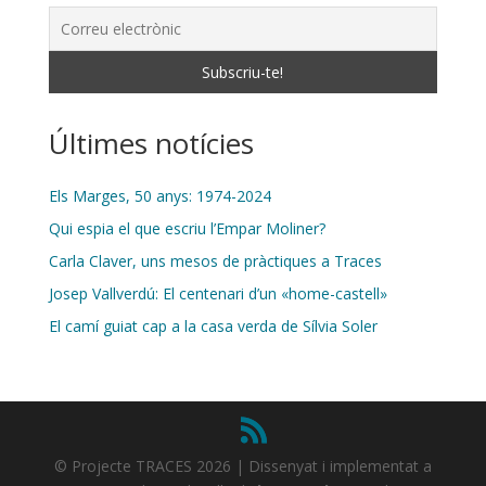
Últimes notícies
Els Marges, 50 anys: 1974-2024
Qui espia el que escriu l’Empar Moliner?
Carla Claver, uns mesos de pràctiques a Traces
Josep Vallverdú: El centenari d’un «home-castell»
El camí guiat cap a la casa verda de Sílvia Soler
© Projecte TRACES 2026 | Dissenyat i implementat a