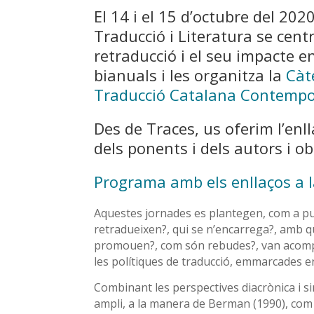
El 14 i el 15 d’octubre del 202
Traducció i Literatura se cent
retraducció i el seu impacte e
bianuals i les organitza la
Càt
Traducció Catalana Contempo
Des de Traces, us oferim l’enll
dels ponents i dels autors i ob
Programa amb els enllaços a 
Aquestes jornades es plantegen, com a pun
retradueixen?, qui se n’encarrega?, amb qui
promouen?, com són rebudes?, van acomp
les polítiques de traducció, emmarcades en 
Combinant les perspectives diacrònica i si
ampli, a la manera de Berman (1990), com 