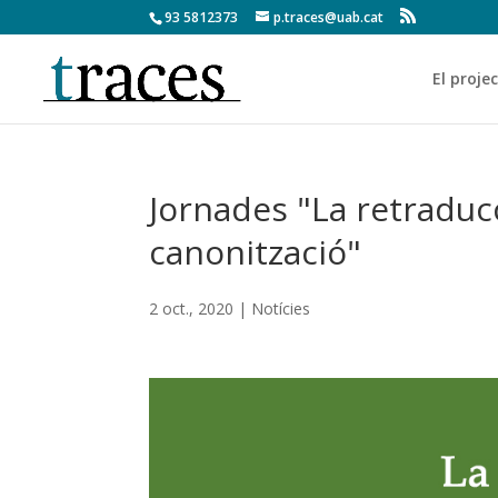
93 5812373
p.traces@uab.cat
El proje
Jornades "La retraducc
canonització"
2 oct., 2020
|
Notícies