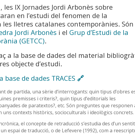
0, les IX Jornades Jordi Arbonès sobre
raran en l’estudi del fenomen de la
n les lletres catalanes contemporànies. Són
edra Jordi Arbonès
i el
Grup d’Estudi de la
rània (GETCC)
.
aç a la base de dades del material bibliogrà
res objecte d’estudi.
la base de dades TRACES
🔗
t de partida, una sèrie d’interrogants: quin tipus d’obres e
nes premisses i criteris?, quin tipus d’editorials les
anyades de paratextos?, etc. Són preguntes que responen 
uns contexts històrics, socioculturals i ideològics concrets.
ncrònica, el concepte de retraducció s’estudia des d’un senti
un espai de traducció, o de Lefevere (1992), com a reescript