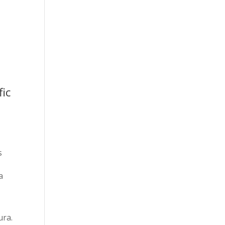
fic
s
a
t
ura.