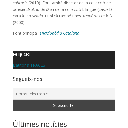
solitaris
(2010). Fou també director de la col·lecció de
poesia
Beatriu de Dia
i de la col·lecció bilingüe (castellà-
català)
La Senda
. Publicà també unes
Memòries inútils
(2000).
Font principal:
Enciclopèdia Catalana
Felip Cid
L’autor a TRACES
Segueix-nos!
Últimes notícies