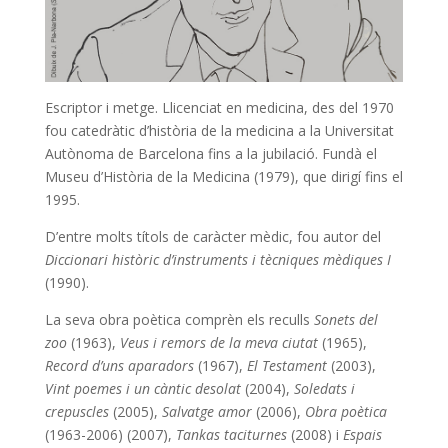
Escriptor i metge. Llicenciat en medicina, des del 1970
fou catedràtic d’història de la medicina a la Universitat
Autònoma de Barcelona fins a la jubilació. Fundà el
Museu d’Història de la Medicina (1979), que dirigí fins el
1995.
D’entre molts títols de caràcter mèdic, fou autor del
Diccionari històric d’instruments i tècniques mèdiques I
(1990).
La seva obra poètica comprèn els reculls
Sonets del
zoo
(1963),
Veus i remors de la meva ciutat
(1965),
Record d’uns aparadors
(1967),
El Testament
(2003),
Vint poemes i un càntic desolat
(2004),
Soledats i
crepuscles
(2005),
Salvatge amor
(2006),
Obra poètica
(1963-2006) (2007),
Tankas taciturnes
(2008) i
Espais