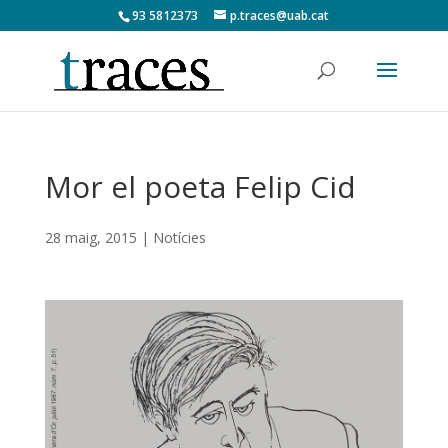
93 5812373
p.traces@uab.cat
Mor el poeta Felip Cid
28 maig, 2015
|
Notícies