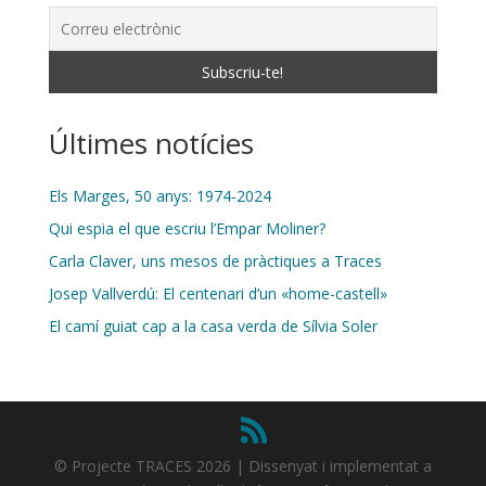
Últimes notícies
Els Marges, 50 anys: 1974-2024
Qui espia el que escriu l’Empar Moliner?
Carla Claver, uns mesos de pràctiques a Traces
Josep Vallverdú: El centenari d’un «home-castell»
El camí guiat cap a la casa verda de Sílvia Soler
© Projecte TRACES 2026 | Dissenyat i implementat a