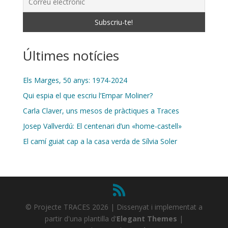
Últimes notícies
Els Marges, 50 anys: 1974-2024
Qui espia el que escriu l’Empar Moliner?
Carla Claver, uns mesos de pràctiques a Traces
Josep Vallverdú: El centenari d’un «home-castell»
El camí guiat cap a la casa verda de Sílvia Soler
© Projecte TRACES 2026 | Dissenyat i implementat a
partir d'una plantilla d'
Elegant Themes
|