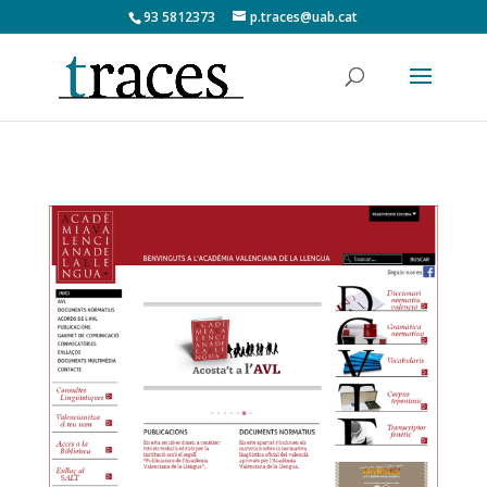
93 5812373
p.traces@uab.cat