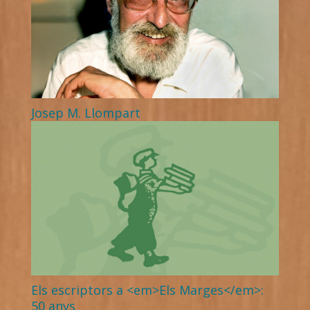
Josep M. Llompart
Els escriptors a <em>Els Marges</em>:
50 anys