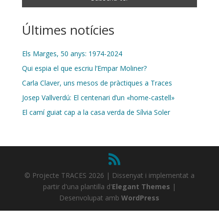
Últimes notícies
Els Marges, 50 anys: 1974-2024
Qui espia el que escriu l’Empar Moliner?
Carla Claver, uns mesos de pràctiques a Traces
Josep Vallverdú: El centenari d’un «home-castell»
El camí guiat cap a la casa verda de Sílvia Soler
© Projecte TRACES 2026 | Dissenyat i implementat a
partir d'una plantilla d'
Elegant Themes
|
Desenvolupat amb
WordPress