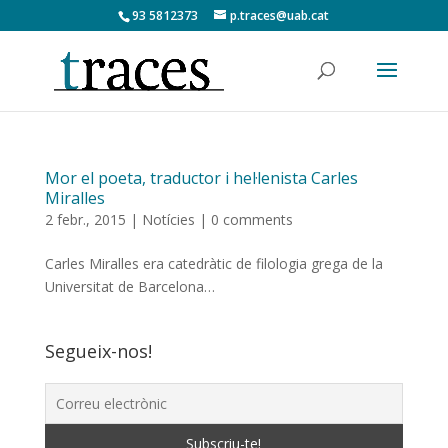
93 5812373
p.traces@uab.cat
Mor el poeta, traductor i hel·lenista Carles
Miralles
2 febr., 2015
|
Notícies
|
0 comments
Carles Miralles era catedràtic de filologia grega de la
Universitat de Barcelona…
Segueix-nos!