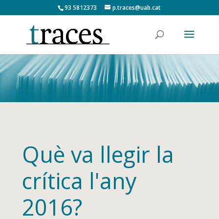
93 5812373
p.traces@uab.cat
Què va llegir la
crítica l'any
2016?