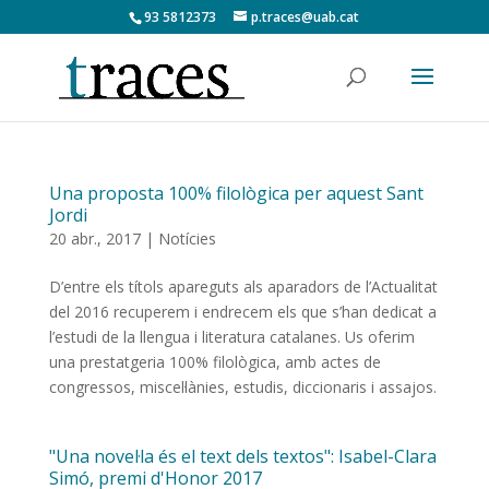
93 5812373
p.traces@uab.cat
Una proposta 100% filològica per aquest Sant
Jordi
20 abr., 2017
|
Notícies
D’entre els títols apareguts als aparadors de l’Actualitat
del 2016 recuperem i endrecem els que s’han dedicat a
l’estudi de la llengua i literatura catalanes. Us oferim
una prestatgeria 100% filològica, amb actes de
congressos, miscel·lànies, estudis, diccionaris i assajos.
"Una novel·la és el text dels textos": Isabel-Clara
Simó, premi d'Honor 2017