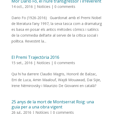
Mor Dario Fo, el riure transgressor i irreverent
14 oct., 2016
|
Notícies
|
0 comments
Dario Fo (1926-2016) Guardonat amb el Premi Nobel
de literatura l’any 1997, la seva tasca com a dramaturg
es basa en posar els antics mètodes còmics i satírics
de la commedia dell’arte al servei de la crítica social i
política. Revestint la...
El Premi Trajectòria 2016
15 set., 2016
|
Notícies
|
0 comments
Qui hi ha darrere Claudio Magris, Honoré de Balzac,
Erri de Luca, Amin Maalouf, Wajdi Mouawad, Dai Sijie,
Irene Némirovsky i Maurizio De Giovanni en català?
25 anys de la mort de Montserrat Roig: una
guia per a una obra vigent
26 jul., 2016
|
Notícies
|
0 comments