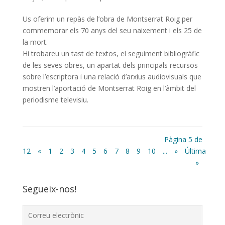
Us oferim un repàs de l’obra de Montserrat Roig per
commemorar els 70 anys del seu naixement i els 25 de
la mort.
Hi trobareu un tast de textos, el seguiment bibliogràfic
de les seves obres, un apartat dels principals recursos
sobre l’escriptora i una relació d’arxius audiovisuals que
mostren l’aportació de Montserrat Roig en l’àmbit del
periodisme televisiu.
Pàgina 5 de
12
«
1
2
3
4
5
6
7
8
9
10
...
»
Última
»
Segueix-nos!