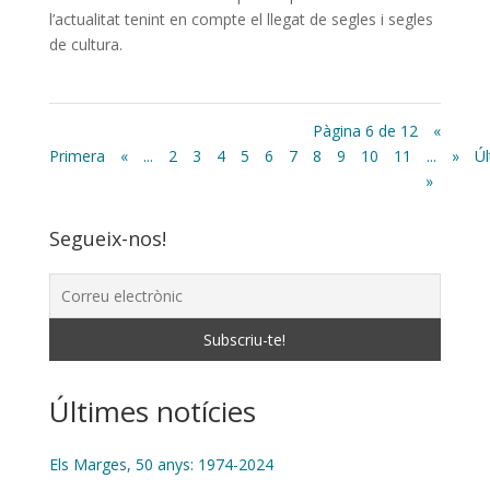
l’actualitat tenint en compte el llegat de segles i segles
de cultura.
Pàgina 6 de 12
«
Primera
«
...
2
3
4
5
6
7
8
9
10
11
...
»
Úl
»
Segueix-nos!
Últimes notícies
Els Marges, 50 anys: 1974-2024