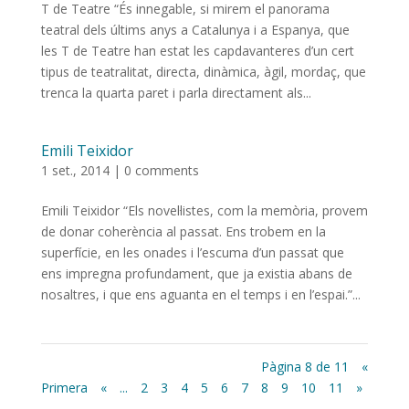
T de Teatre “És innegable, si mirem el panorama
teatral dels últims anys a Catalunya i a Espanya, que
les T de Teatre han estat les capdavanteres d’un cert
tipus de teatralitat, directa, dinàmica, àgil, mordaç, que
trenca la quarta paret i parla directament als...
Emili Teixidor
1 set., 2014
|
0 comments
Emili Teixidor “Els novel·listes, com la memòria, provem
de donar coherència al passat. Ens trobem en la
superfície, en les onades i l’escuma d’un passat que
ens impregna profundament, que ja existia abans de
nosaltres, i que ens aguanta en el temps i en l’espai.”...
Pàgina 8 de 11
«
Primera
«
...
2
3
4
5
6
7
8
9
10
11
»