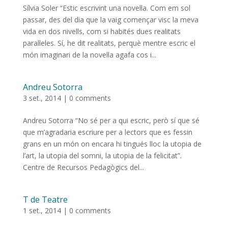
Sílvia Soler “Estic escrivint una novel·la. Com em sol
passar, des del dia que la vaig començar visc la meva
vida en dos nivells, com si habités dues realitats
paral·leles. Sí, he dit realitats, perquè mentre escric el
món imaginari de la novel·la agafa cos i...
Andreu Sotorra
3 set., 2014
|
0 comments
Andreu Sotorra “No sé per a qui escric, però sí que sé
que m’agradaria escriure per a lectors que es fessin
grans en un món on encara hi tingués lloc la utopia de
l’art, la utopia del somni, la utopia de la felicitat”.
Centre de Recursos Pedagògics del...
T de Teatre
1 set., 2014
|
0 comments