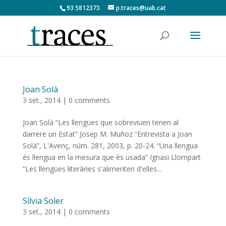
93 5812373
p.traces@uab.cat
Joan Solà
3 set., 2014
|
0 comments
Joan Solà “Les llengües que sobreviuen tenen al
darrere un Estat” Josep M. Muñoz “Entrevista a Joan
Solà”, L'Avenç, núm. 281, 2003, p. 20-24. “Una llengua
és llengua en la mesura que és usada” Ignasi Llompart
“Les llengües literàries s'alimenten d'elles...
Sílvia Soler
3 set., 2014
|
0 comments