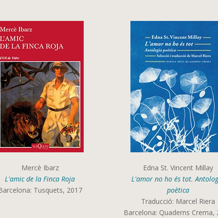
Mercè Ibarz
Edna St. Vincent Millay
L'amic de la Finca Roja
L'amor no ho és tot. Antolo
Barcelona: Tusquets, 2017
poètica
Traducció: Marcel Riera
Barcelona: Quaderns Crema,