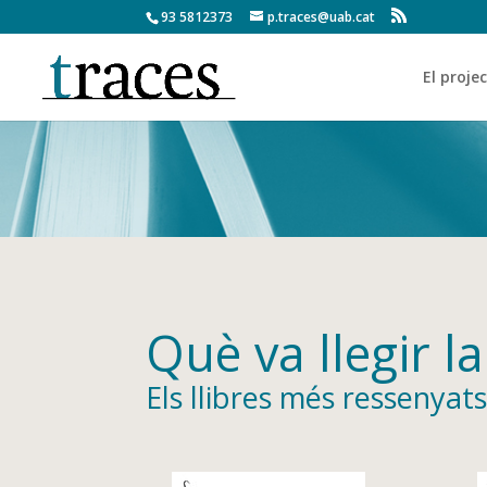
93 5812373
p.traces@uab.cat
El proje
Què va llegir la
Els llibres més ressenyat