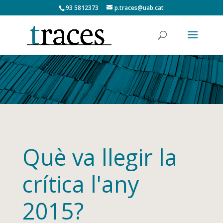
93 5812373
p.traces@uab.cat
Què va llegir la
crítica l'any
2015?